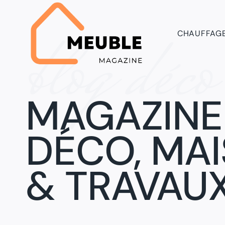
Aller
au
blog déco
contenu
CHAUFFAG
MAGAZINE
DÉCO, MA
& TRAVAU