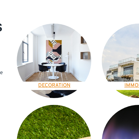
S
de
DECORATION
IMMO