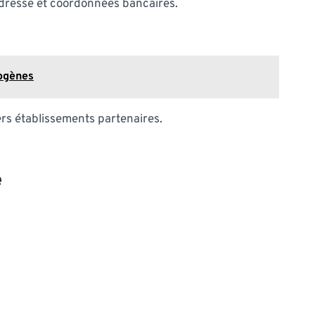
 adresse et coordonnées bancaires.
logènes
ers établissements partenaires.
é