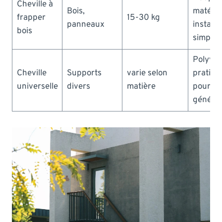
Cheville à
Bois,
matéria
frapper
15-30 kg
panneaux
installa
bois
simple
Polyval
Cheville
Supports
varie selon
pratiqu
universelle
divers
matière
pour u
général