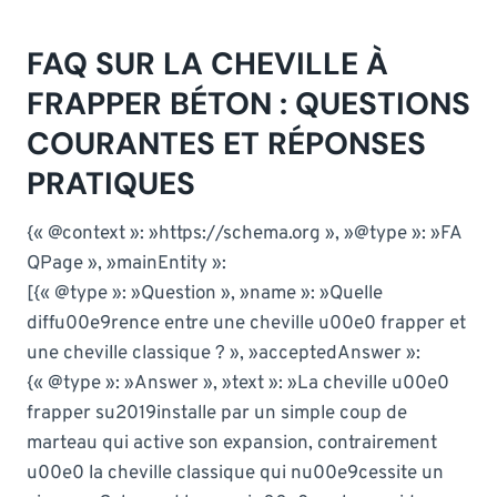
FAQ SUR LA CHEVILLE À
FRAPPER BÉTON : QUESTIONS
COURANTES ET RÉPONSES
PRATIQUES
{« @context »: »https://schema.org », »@type »: »FA
QPage », »mainEntity »:
[{« @type »: »Question », »name »: »Quelle
diffu00e9rence entre une cheville u00e0 frapper et
une cheville classique ? », »acceptedAnswer »:
{« @type »: »Answer », »text »: »La cheville u00e0
frapper su2019installe par un simple coup de
marteau qui active son expansion, contrairement
u00e0 la cheville classique qui nu00e9cessite un