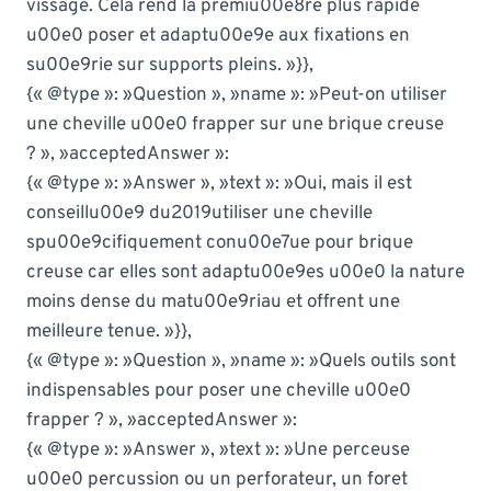
vissage. Cela rend la premiu00e8re plus rapide
u00e0 poser et adaptu00e9e aux fixations en
su00e9rie sur supports pleins. »}},
{« @type »: »Question », »name »: »Peut-on utiliser
une cheville u00e0 frapper sur une brique creuse
? », »acceptedAnswer »:
{« @type »: »Answer », »text »: »Oui, mais il est
conseillu00e9 du2019utiliser une cheville
spu00e9cifiquement conu00e7ue pour brique
creuse car elles sont adaptu00e9es u00e0 la nature
moins dense du matu00e9riau et offrent une
meilleure tenue. »}},
{« @type »: »Question », »name »: »Quels outils sont
indispensables pour poser une cheville u00e0
frapper ? », »acceptedAnswer »:
{« @type »: »Answer », »text »: »Une perceuse
u00e0 percussion ou un perforateur, un foret