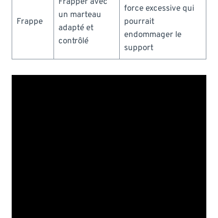
Frapper avec
force excessive qui
un marteau
Frappe
pourrait
adapté et
endommager le
contrôlé
support