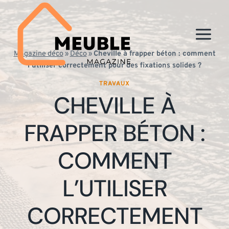
Aller
au
contenu
Magazine déco
»
Déco
»
Cheville à frapper béton : comment
l’utiliser correctement pour des fixations solides ?
TRAVAUX
CHEVILLE À
FRAPPER BÉTON :
COMMENT
L’UTILISER
CORRECTEMENT