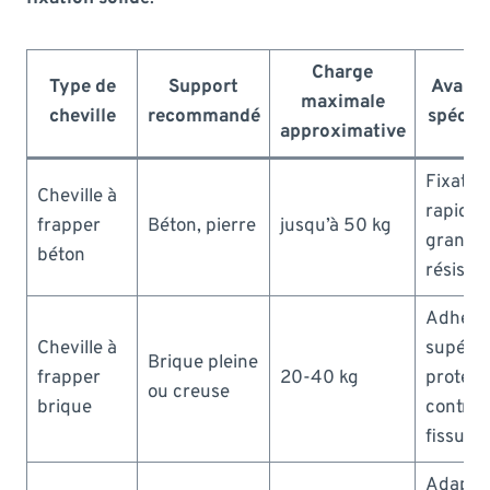
Charge
Type de
Support
Avant
maximale
cheville
recommandé
spécifi
approximative
Fixatio
Cheville à
rapide,
frapper
Béton, pierre
jusqu’à 50 kg
grande
béton
résista
Adhére
Cheville à
supérie
Brique pleine
frapper
20-40 kg
protect
ou creuse
brique
contre
fissure
Adapté