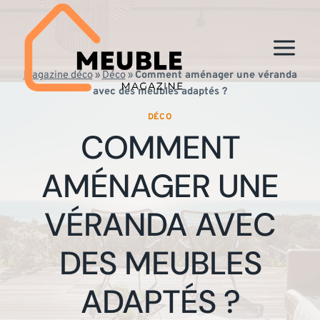
Aller
au
contenu
Magazine déco
»
Déco
»
Comment aménager une véranda
avec des meubles adaptés ?
DÉCO
COMMENT
AMÉNAGER UNE
VÉRANDA AVEC
DES MEUBLES
ADAPTÉS ?