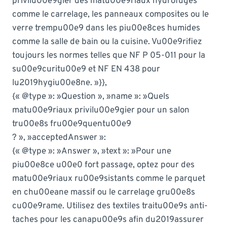
privilu00e9gier des matu00e9riaux hydrofuges
comme le carrelage, les panneaux composites ou le
verre trempu00e9 dans les piu00e8ces humides
comme la salle de bain ou la cuisine. Vu00e9rifiez
toujours les normes telles que NF P 05-011 pour la
su00e9curitu00e9 et NF EN 438 pour
lu2019hygiu00e8ne. »}},
{« @type »: »Question », »name »: »Quels
matu00e9riaux privilu00e9gier pour un salon
tru00e8s fru00e9quentu00e9
? », »acceptedAnswer »:
{« @type »: »Answer », »text »: »Pour une
piu00e8ce u00e0 fort passage, optez pour des
matu00e9riaux ru00e9sistants comme le parquet
en chu00eane massif ou le carrelage gru00e8s
cu00e9rame. Utilisez des textiles traitu00e9s anti-
taches pour les canapu00e9s afin du2019assurer