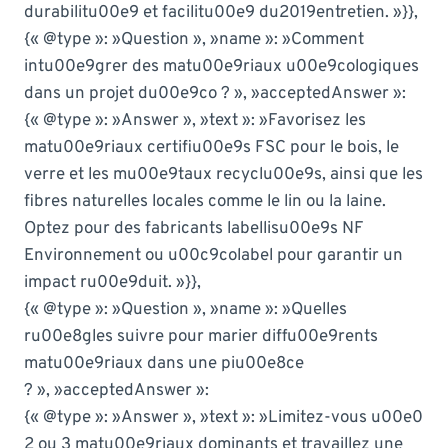
durabilitu00e9 et facilitu00e9 du2019entretien. »}},
{« @type »: »Question », »name »: »Comment
intu00e9grer des matu00e9riaux u00e9cologiques
dans un projet du00e9co ? », »acceptedAnswer »:
{« @type »: »Answer », »text »: »Favorisez les
matu00e9riaux certifiu00e9s FSC pour le bois, le
verre et les mu00e9taux recyclu00e9s, ainsi que les
fibres naturelles locales comme le lin ou la laine.
Optez pour des fabricants labellisu00e9s NF
Environnement ou u00c9colabel pour garantir un
impact ru00e9duit. »}},
{« @type »: »Question », »name »: »Quelles
ru00e8gles suivre pour marier diffu00e9rents
matu00e9riaux dans une piu00e8ce
? », »acceptedAnswer »:
{« @type »: »Answer », »text »: »Limitez-vous u00e0
2 ou 3 matu00e9riaux dominants et travaillez une