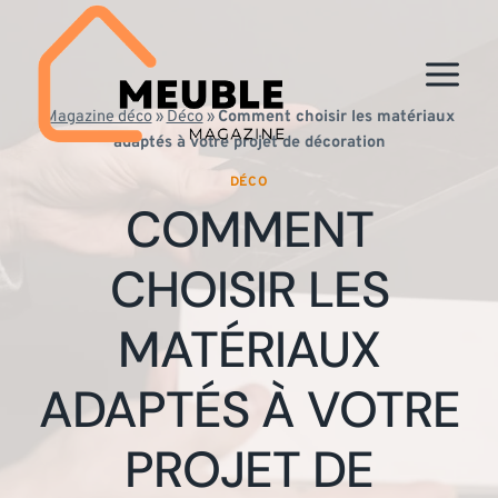
Aller
au
contenu
Magazine déco
»
Déco
»
Comment choisir les matériaux
adaptés à votre projet de décoration
DÉCO
COMMENT
CHOISIR LES
MATÉRIAUX
ADAPTÉS À VOTRE
PROJET DE