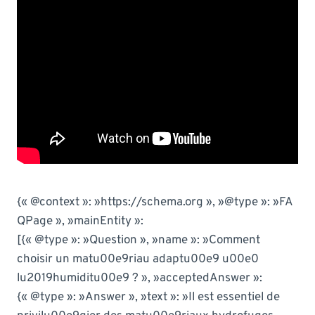
{« @context »: »https://schema.org », »@type »: »FA
QPage », »mainEntity »:
[{« @type »: »Question », »name »: »Comment
choisir un matu00e9riau adaptu00e9 u00e0
lu2019humiditu00e9 ? », »acceptedAnswer »:
{« @type »: »Answer », »text »: »Il est essentiel de