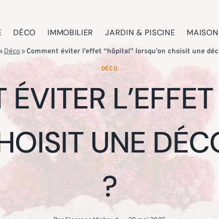
E
DÉCO
IMMOBILIER
JARDIN & PISCINE
MAISON
»
Déco
»
Comment éviter l’effet “hôpital” lorsqu’on choisit une dé
DÉCO
ÉVITER L’EFFET 
OISIT UNE DÉC
?