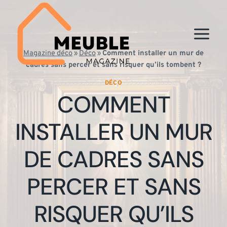
Aller
au
contenu
Magazine déco
»
Déco
»
Comment installer un mur de
cadres sans percer et sans risquer qu’ils tombent ?
DÉCO
COMMENT
INSTALLER UN MUR
DE CADRES SANS
PERCER ET SANS
RISQUER QU’ILS