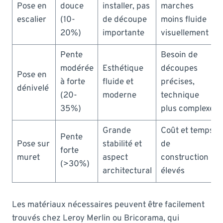
Pose en
douce
installer, pas
marches
escalier
(10-
de découpe
moins fluide
20%)
importante
visuellement
Pente
Besoin de
modérée
Esthétique
découpes
Pose en
à forte
fluide et
précises,
dénivelé
(20-
moderne
technique
35%)
plus complexe
Grande
Coût et temps
Pente
Pose sur
stabilité et
de
forte
muret
aspect
construction
(>30%)
architectural
élevés
Les matériaux nécessaires peuvent être facilement
trouvés chez Leroy Merlin ou Bricorama, qui