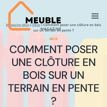
Aller
au
contenu
Magazine déco
»
Déco
»
Comment poser une clôture en bois
sur un terrain en pente ?
DÉCO
COMMENT POSER
UNE CLÔTURE EN
BOIS SUR UN
TERRAIN EN PENTE
?