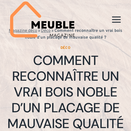
Aller
au
contenu
Magazine déco
»
Déco
»
Comment reconnaître un vrai bois
noble d’un placage de mauvaise qualité ?
DÉCO
COMMENT
RECONNAÎTRE UN
VRAI BOIS NOBLE
D’UN PLACAGE DE
MAUVAISE QUALITÉ