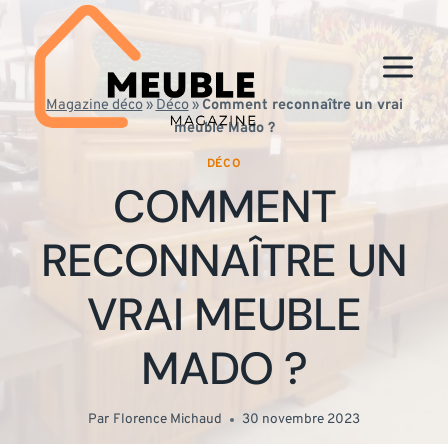
Aller
au
contenu
Magazine déco
»
Déco
»
Comment reconnaître un vrai
meuble Mado ?
DÉCO
COMMENT
RECONNAÎTRE UN
VRAI MEUBLE
MADO ?
Par
Florence Michaud
30 novembre 2023