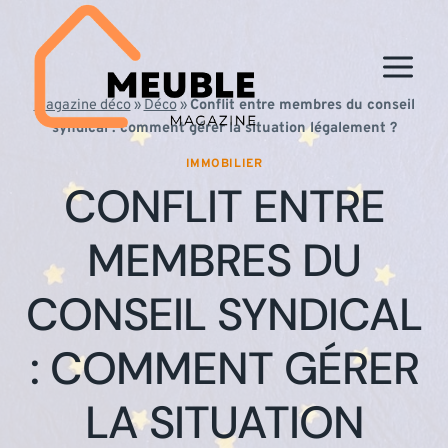
Aller
au
contenu
Magazine déco
»
Déco
»
Conflit entre membres du conseil
syndical : comment gérer la situation légalement ?
IMMOBILIER
CONFLIT ENTRE
MEMBRES DU
CONSEIL SYNDICAL
: COMMENT GÉRER
LA SITUATION