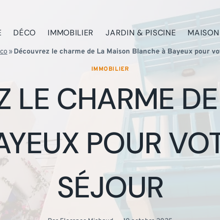
E
DÉCO
IMMOBILIER
JARDIN & PISCINE
MAISON
co
»
Découvrez le charme de La Maison Blanche à Bayeux pour vot
IMMOBILIER
 LE CHARME DE
AYEUX POUR VO
SÉJOUR