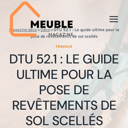
Aller
au
contenu
Magazine déco
»
Déco
»
DTU 52.1 : Le guide ultime pour la
pose de revêtements de sol scellés
TRAVAUX
DTU 52.1 : LE GUIDE
ULTIME POUR LA
POSE DE
REVÊTEMENTS DE
SOL SCELLÉS