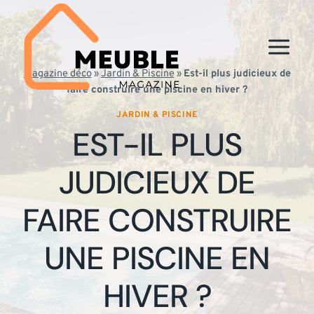
Aller
au
contenu
Magazine déco
»
Jardin & Piscine
»
Est-il plus judicieux de
faire construire une piscine en hiver ?
JARDIN & PISCINE
EST-IL PLUS
JUDICIEUX DE
FAIRE CONSTRUIRE
UNE PISCINE EN
HIVER ?