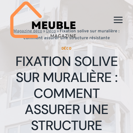
Aller
au
contenu
Magazine déco
»
Déco
»
Fixation solive sur muralière :
comment assurer une structure résistante
DÉCO
FIXATION SOLIVE
SUR MURALIÈRE :
COMMENT
ASSURER UNE
STRUCTURE