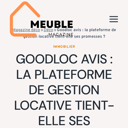
Aller
au
contenu
Magazine déco
»
Déco
»
Goodloc avis : la plateforme de
gestion locative tient-elle ses promesses ?
IMMOBILIER
GOODLOC AVIS :
LA PLATEFORME
DE GESTION
LOCATIVE TIENT-
ELLE SES