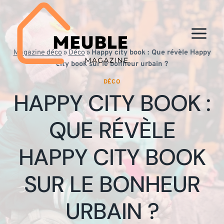
Aller
au
contenu
Magazine déco
»
Déco
»
Happy city book : Que révèle Happy
city book sur le bonheur urbain ?
DÉCO
HAPPY CITY BOOK :
QUE RÉVÈLE
HAPPY CITY BOOK
SUR LE BONHEUR
URBAIN ?