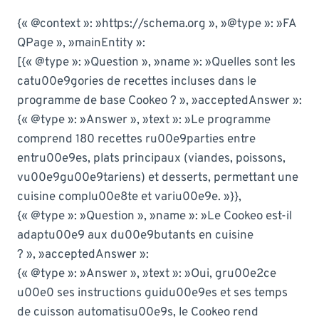
{« @context »: »https://schema.org », »@type »: »FA
QPage », »mainEntity »:
[{« @type »: »Question », »name »: »Quelles sont les
catu00e9gories de recettes incluses dans le
programme de base Cookeo ? », »acceptedAnswer »:
{« @type »: »Answer », »text »: »Le programme
comprend 180 recettes ru00e9parties entre
entru00e9es, plats principaux (viandes, poissons,
vu00e9gu00e9tariens) et desserts, permettant une
cuisine complu00e8te et variu00e9e. »}},
{« @type »: »Question », »name »: »Le Cookeo est-il
adaptu00e9 aux du00e9butants en cuisine
? », »acceptedAnswer »:
{« @type »: »Answer », »text »: »Oui, gru00e2ce
u00e0 ses instructions guidu00e9es et ses temps
de cuisson automatisu00e9s, le Cookeo rend