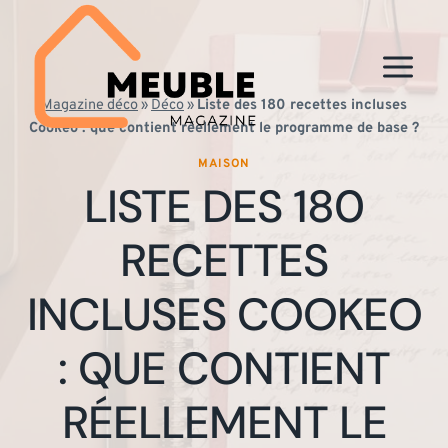
Aller
au
contenu
Magazine déco
»
Déco
»
Liste des 180 recettes incluses
Cookeo : que contient réellement le programme de base ?
MAISON
LISTE DES 180
RECETTES
INCLUSES COOKEO
: QUE CONTIENT
RÉELLEMENT LE