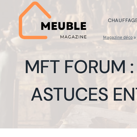
Aller
au
contenu
CHAUFFAG
Magazine déco
»
MFT FORUM :
ASTUCES EN