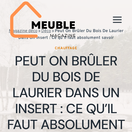
Aller
au
contenu
Magazine déco
»
Déco
»
Peut On Brûler Du Bois De Laurier
Dans Un Insert : Ce qu’il faut absolument savoir
CHAUFFAGE
PEUT ON BRÛLER
DU BOIS DE
LAURIER DANS UN
INSERT : CE QU’IL
FAUT ABSOLUMENT