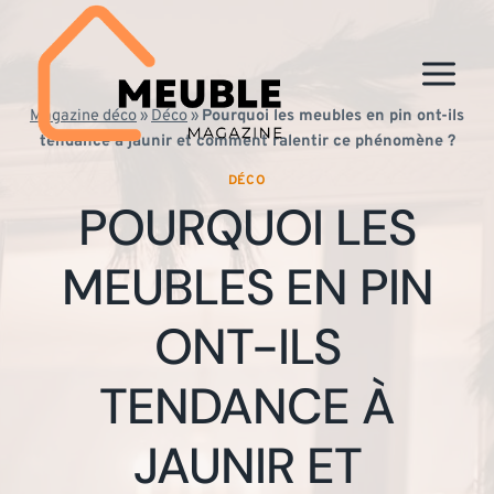
Aller
au
contenu
Magazine déco
»
Déco
»
Pourquoi les meubles en pin ont-ils
tendance à jaunir et comment ralentir ce phénomène ?
DÉCO
POURQUOI LES
MEUBLES EN PIN
ONT-ILS
TENDANCE À
JAUNIR ET