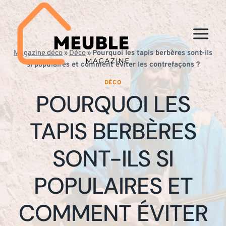
Aller
au
contenu
Magazine déco
»
Déco
»
Pourquoi les tapis berbères sont-ils
si populaires et comment éviter les contrefaçons ?
DÉCO
POURQUOI LES
TAPIS BERBÈRES
SONT-ILS SI
POPULAIRES ET
COMMENT ÉVITER