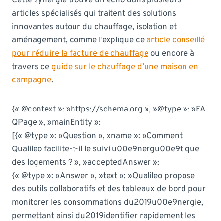
Cette synergie trouve un écho dans plusieurs
articles spécialisés qui traitent des solutions
innovantes autour du chauffage, isolation et
aménagement, comme l’explique ce
article conseillé
pour réduire la facture de chauffage
ou encore à
travers ce
guide sur le chauffage d’une maison en
campagne
.
{« @context »: »https://schema.org », »@type »: »FA
QPage », »mainEntity »:
[{« @type »: »Question », »name »: »Comment
Qualileo facilite-t-il le suivi u00e9nergu00e9tique
des logements ? », »acceptedAnswer »:
{« @type »: »Answer », »text »: »Qualileo propose
des outils collaboratifs et des tableaux de bord pour
monitorer les consommations du2019u00e9nergie,
permettant ainsi du2019identifier rapidement les