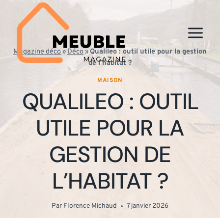
Aller
au
contenu
Magazine déco
»
Déco
»
Qualileo : outil utile pour la gestion
de l’habitat ?
MAISON
QUALILEO : OUTIL
UTILE POUR LA
GESTION DE
L’HABITAT ?
Par
Florence Michaud
7 janvier 2026