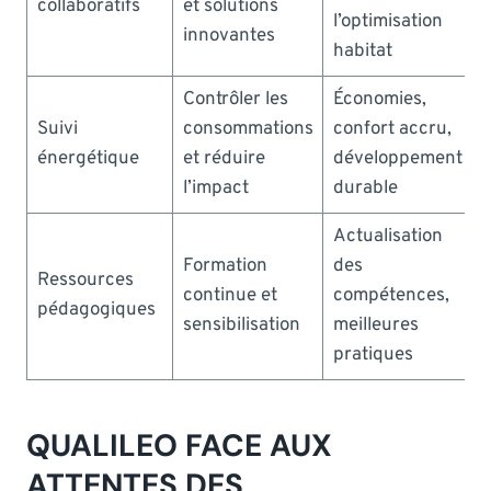
collaboratifs
et solutions
l’optimisation
innovantes
habitat
Contrôler les
Économies,
Suivi
consommations
confort accru,
énergétique
et réduire
développement
l’impact
durable
Actualisation
Formation
des
Ressources
continue et
compétences,
pédagogiques
sensibilisation
meilleures
pratiques
QUALILEO FACE AUX
ATTENTES DES