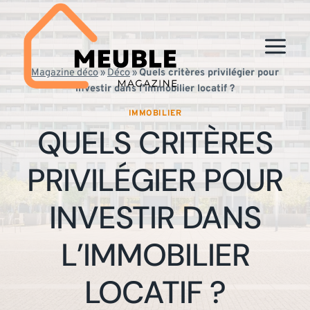
Aller
au
contenu
Magazine déco
»
Déco
»
Quels critères privilégier pour
investir dans l’immobilier locatif ?
IMMOBILIER
QUELS CRITÈRES
PRIVILÉGIER POUR
INVESTIR DANS
L’IMMOBILIER
LOCATIF ?