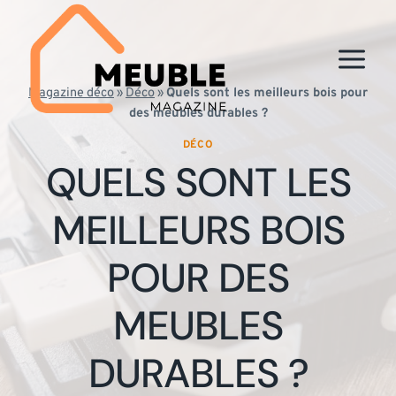
Aller
au
contenu
Magazine déco
»
Déco
»
Quels sont les meilleurs bois pour
des meubles durables ?
DÉCO
QUELS SONT LES
MEILLEURS BOIS
POUR DES
MEUBLES
DURABLES ?