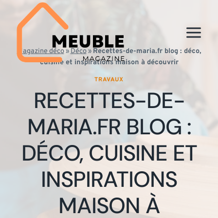
Aller
au
contenu
Magazine déco
»
Déco
»
Recettes-de-maria.fr blog : déco,
cuisine et inspirations maison à découvrir
TRAVAUX
RECETTES-DE-
MARIA.FR BLOG :
DÉCO, CUISINE ET
INSPIRATIONS
MAISON À