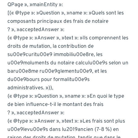
QPage », »mainEntity »:
[{« @type »: »Question », »name »: »Quels sont les
composants principaux des frais de notaire
? », »acceptedAnswer »:
{« @type »: »Answer », »text »: »Ils comprennent les
droits de mutation, la contribution de
su00e9curitu00e9 immobiliu00e8re, les
u00e9moluments du notaire calculu00e9s selon un
baru00e8me ru00e9glementu00e9, et les
du00e9bours pour formalitu00e9s
administratives. »}},
{« @type »: »Question », »name »: »En quoi le type
de bien influence-t-il le montant des frais
? », »acceptedAnswer »:
{« @type »: »Answer », »text »: »Les frais sont plus
u00e9levu00e9s dans lu2019ancien (7-8 %) en
raison des droits de mutation, tandis que dans le