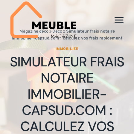
Aller
au
contenu
Magazine déco
»
Déco
»
Simulateur frais notaire
immobilier-capsud.com : calculez vos frais rapidement
IMMOBILIER
SIMULATEUR FRAIS
NOTAIRE
IMMOBILIER-
CAPSUD.COM :
CALCULEZ VOS