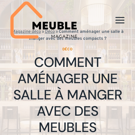
Aller
au
contenu
Magazine déco
»
Déco
»
Comment aménager une salle à
manger avec des meubles compacts ?
DÉCO
COMMENT
AMÉNAGER UNE
SALLE À MANGER
AVEC DES
MEUBLES