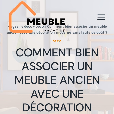
Aller
au
contenu
Magazine déco
»
Déco
»
Comment bien associer un meuble
ancien avec une décoration moderne sans faute de goût ?
DÉCO
COMMENT BIEN
ASSOCIER UN
MEUBLE ANCIEN
AVEC UNE
DÉCORATION