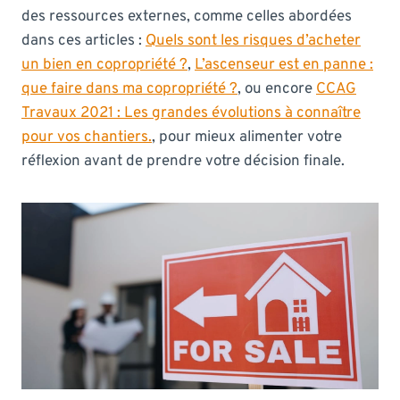
des ressources externes, comme celles abordées
dans ces articles :
Quels sont les risques d’acheter
un bien en copropriété ?
,
L’ascenseur est en panne :
que faire dans ma copropriété ?
, ou encore
CCAG
Travaux 2021 : Les grandes évolutions à connaître
pour vos chantiers.
, pour mieux alimenter votre
réflexion avant de prendre votre décision finale.