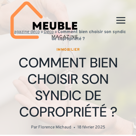
Aller
au
contenu
Magazine déco
»
Déco
»
Comment bien choisir son syndic
de copropriété ?
IMMOBILIER
COMMENT BIEN
CHOISIR SON
SYNDIC DE
COPROPRIÉTÉ ?
Par
Florence Michaud
18 février 2025