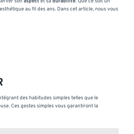
nserver son
aspect
et sa
durabilité
. Que ce soit un
thétique au fil des ans. Dans cet article, nous vous
R
ntégrant des habitudes simples telles que le
euse. Ces gestes simples vous garantiront la