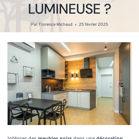
LUMINEUSE ?
Par
Florence Michaud
25 février 2025
Intégrer des
meubles noirs
dans une
décoration