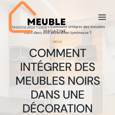
Aller
au
contenu
Magazine déco
»
Déco
»
Comment intégrer des meubles
noirs dans une décoration lumineuse ?
DÉCO
COMMENT
INTÉGRER DES
MEUBLES NOIRS
DANS UNE
DÉCORATION