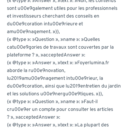
{« @type »: »Answer », »text »: »Non, les contenus
sont u00e9galement utiles pour les professionnels
et investisseurs cherchant des conseils en
du00e9coration intu00e9rieure et
amu00e9nagement. »}},
{« @type »: »Question », »name »: »Quelles
catu00e9gories de travaux sont couvertes par la
plateforme ? », »acceptedAnswer »:
{« @type »: »Answer », »text »: »Foyerlumina.fr
aborde la ru00e9novation,
lu2019amu00e9nagement intu00e9rieur, la
du00e9coration, ainsi que lu2019entretien du jardin
et les solutions u00e9nergu00e9tiques. »}},
{« @type »: »Question », »name »: »Faut-il
cru00e9er un compte pour consulter les articles
? », »acceptedAnswer »:
{« @type »: »Answer », »text »: »La plupart des