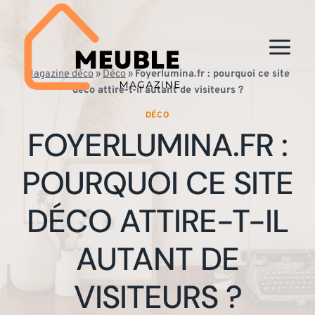
Aller
au
contenu
Magazine déco
»
Déco
»
Foyerlumina.fr : pourquoi ce site
déco attire-t-il autant de visiteurs ?
DÉCO
FOYERLUMINA.FR :
POURQUOI CE SITE
DÉCO ATTIRE-T-IL
AUTANT DE
VISITEURS ?