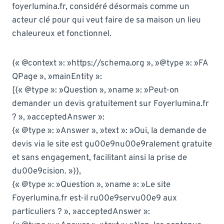
foyerlumina.fr, considéré désormais comme un
acteur clé pour qui veut faire de sa maison un lieu
chaleureux et fonctionnel.
{« @context »: »https://schema.org », »@type »: »FA
QPage », »mainEntity »:
[{« @type »: »Question », »name »: »Peut-on
demander un devis gratuitement sur Foyerlumina.fr
? », »acceptedAnswer »:
{« @type »: »Answer », »text »: »Oui, la demande de
devis via le site est gu00e9nu00e9ralement gratuite
et sans engagement, facilitant ainsi la prise de
du00e9cision. »}},
{« @type »: »Question », »name »: »Le site
Foyerlumina.fr est-il ru00e9servu00e9 aux
particuliers ? », »acceptedAnswer »: