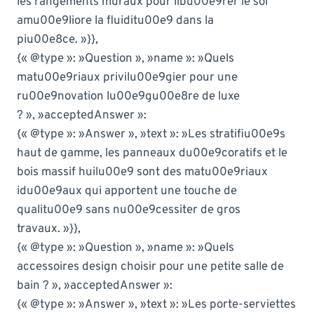
les rangements muraux pour libu00e9rer le sol
amu00e9liore la fluiditu00e9 dans la
piu00e8ce. »}},
{« @type »: »Question », »name »: »Quels
matu00e9riaux privilu00e9gier pour une
ru00e9novation lu00e9gu00e8re de luxe
? », »acceptedAnswer »:
{« @type »: »Answer », »text »: »Les stratifiu00e9s
haut de gamme, les panneaux du00e9coratifs et le
bois massif huilu00e9 sont des matu00e9riaux
idu00e9aux qui apportent une touche de
qualitu00e9 sans nu00e9cessiter de gros
travaux. »}},
{« @type »: »Question », »name »: »Quels
accessoires design choisir pour une petite salle de
bain ? », »acceptedAnswer »:
{« @type »: »Answer », »text »: »Les porte-serviettes