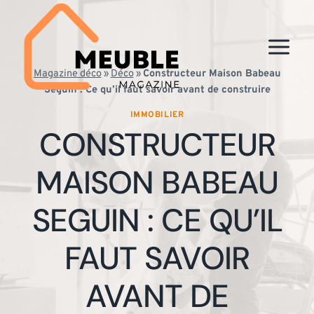
Aller
au
contenu
Magazine déco
»
Déco
»
Constructeur Maison Babeau
Seguin : Ce qu’il faut savoir avant de construire
IMMOBILIER
CONSTRUCTEUR
MAISON BABEAU
SEGUIN : CE QU’IL
FAUT SAVOIR
AVANT DE