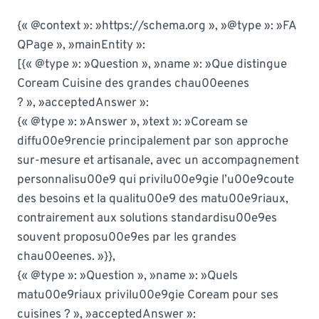
{« @context »: »https://schema.org », »@type »: »FA
QPage », »mainEntity »:
[{« @type »: »Question », »name »: »Que distingue
Coream Cuisine des grandes chau00eenes
? », »acceptedAnswer »:
{« @type »: »Answer », »text »: »Coream se
diffu00e9rencie principalement par son approche
sur-mesure et artisanale, avec un accompagnement
personnalisu00e9 qui privilu00e9gie l’u00e9coute
des besoins et la qualitu00e9 des matu00e9riaux,
contrairement aux solutions standardisu00e9es
souvent proposu00e9es par les grandes
chau00eenes. »}},
{« @type »: »Question », »name »: »Quels
matu00e9riaux privilu00e9gie Coream pour ses
cuisines ? », »acceptedAnswer »: