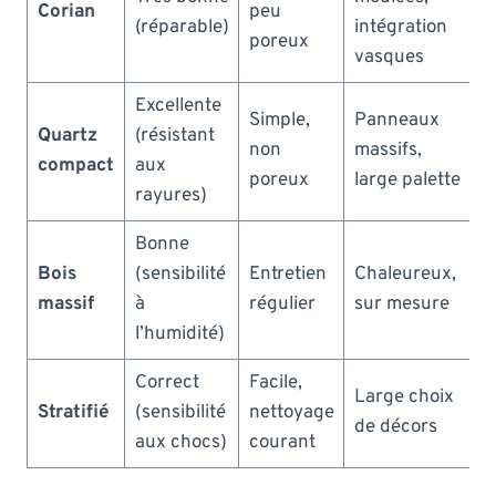
Corian
peu
É
(réparable)
intégration
poreux
vasques
Excellente
Simple,
Panneaux
É
Quartz
(résistant
non
massifs,
t
compact
aux
poreux
large palette
é
rayures)
Bonne
Bois
(sensibilité
Entretien
Chaleureux,
M
massif
à
régulier
sur mesure
é
l’humidité)
Correct
Facile,
Large choix
F
Stratifié
(sensibilité
nettoyage
de décors
m
aux chocs)
courant