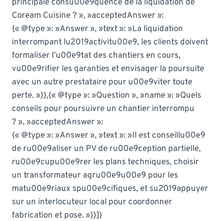
principale consu00e9quence de la liquidation de
Coream Cuisine ? », »acceptedAnswer »:
{« @type »: »Answer », »text »: »La liquidation
interrompant lu2019activitu00e9, les clients doivent
formaliser l’u00e9tat des chantiers en cours,
vu00e9rifier les garanties et envisager la poursuite
avec un autre prestataire pour u00e9viter toute
perte. »}},{« @type »: »Question », »name »: »Quels
conseils pour poursuivre un chantier interrompu
? », »acceptedAnswer »:
{« @type »: »Answer », »text »: »Il est conseillu00e9
de ru00e9aliser un PV de ru00e9ception partielle,
ru00e9cupu00e9rer les plans techniques, choisir
un transformateur agru00e9u00e9 pour les
matu00e9riaux spu00e9cifiques, et su2019appuyer
sur un interlocuteur local pour coordonner
fabrication et pose. »}}]}