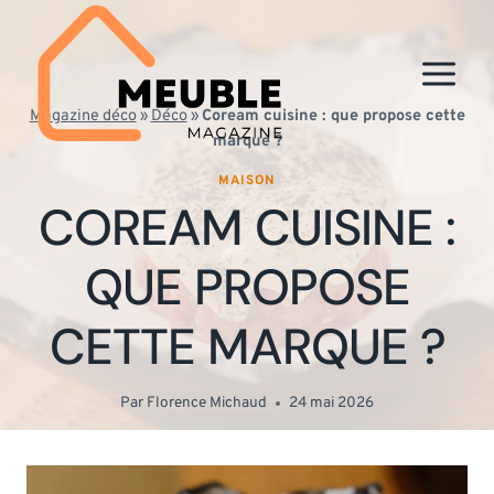
Aller
au
contenu
Magazine déco
»
Déco
»
Coream cuisine : que propose cette
marque ?
MAISON
COREAM CUISINE :
QUE PROPOSE
CETTE MARQUE ?
Par
Florence Michaud
24 mai 2026