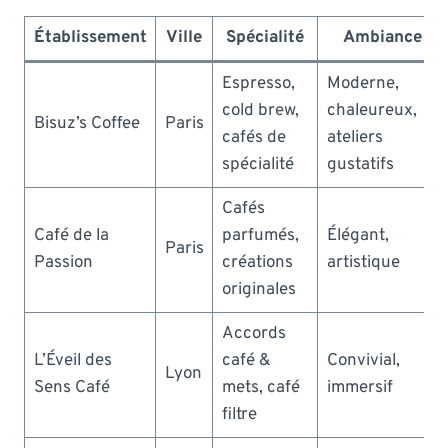
Établissement
Ville
Spécialité
Ambiance
Espresso,
Moderne,
cold brew,
chaleureux,
Bisuz’s Coffee
Paris
cafés de
ateliers
spécialité
gustatifs
Cafés
Café de la
parfumés,
Élégant,
Paris
Passion
créations
artistique
originales
Accords
L’Éveil des
café &
Convivial,
Lyon
Sens Café
mets, café
immersif
filtre