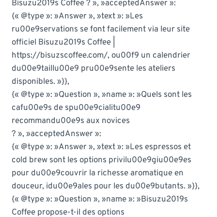
Bisuzu2019s Coffee ? », »acceptedAnswer »:
{« @type »: »Answer », »text »: »Les
ru00e9servations se font facilement via leur site
officiel Bisuzu2019s Coffee |
https://bisuzscoffee.com/, ou00f9 un calendrier
du00e9taillu00e9 pru00e9sente les ateliers
disponibles. »}},
{« @type »: »Question », »name »: »Quels sont les
cafu00e9s de spu00e9cialitu00e9
recommandu00e9s aux novices
? », »acceptedAnswer »:
{« @type »: »Answer », »text »: »Les espressos et
cold brew sont les options privilu00e9giu00e9es
pour du00e9couvrir la richesse aromatique en
douceur, idu00e9ales pour les du00e9butants. »}},
{« @type »: »Question », »name »: »Bisuzu2019s
Coffee propose-t-il des options