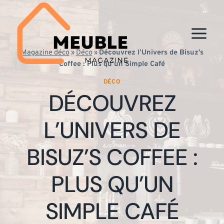
Aller
au
contenu
Magazine déco
»
Déco
»
Découvrez l’Univers de Bisuz’s
Coffee : Plus qu’un Simple Café
DÉCO
DÉCOUVREZ
L’UNIVERS DE
BISUZ’S COFFEE :
PLUS QU’UN
SIMPLE CAFÉ