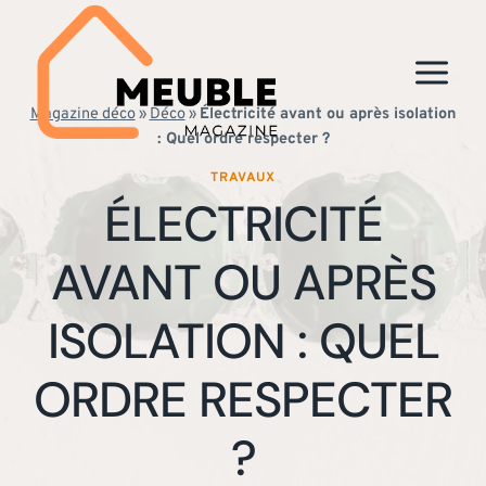
Aller
au
contenu
Magazine déco
»
Déco
»
Électricité avant ou après isolation
: Quel ordre respecter ?
TRAVAUX
ÉLECTRICITÉ
AVANT OU APRÈS
ISOLATION : QUEL
ORDRE RESPECTER
?