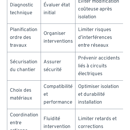
Éviter modification
Diagnostic
Évaluer état
coûteuse après
technique
initial
isolation
Planification
Limiter risques
Organiser
ordre des
d’interférences
interventions
travaux
entre réseaux
Prévenir accidents
Sécurisation
Assurer
liés à circuits
du chantier
sécurité
électriques
Compatibilité
Optimiser isolation
Choix des
et
et durabilité
matériaux
performance
installation
Coordination
Fluidité
Limiter retards et
entre
intervention
corrections