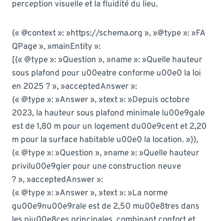
perception visuelle et la fluidité du lieu.
{« @context »: »https://schema.org », »@type »: »FA
QPage », »mainEntity »:
[{« @type »: »Question », »name »: »Quelle hauteur
sous plafond pour u00eatre conforme u00e0 la loi
en 2025 ? », »acceptedAnswer »:
{« @type »: »Answer », »text »: »Depuis octobre
2023, la hauteur sous plafond minimale lu00e9gale
est de 1,80 m pour un logement du00e9cent et 2,20
m pour la surface habitable u00e0 la location. »}},
{« @type »: »Question », »name »: »Quelle hauteur
privilu00e9gier pour une construction neuve
? », »acceptedAnswer »:
{« @type »: »Answer », »text »: »La norme
gu00e9nu00e9rale est de 2,50 mu00e8tres dans
les piu00e8ces principales, combinant confort et