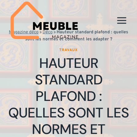
Aller
au
contenu
Magazine déco
»
Déco
»
Hauteur standard plafond : quelles
sont les normes et comment les adapter ?
TRAVAUX
HAUTEUR
STANDARD
PLAFOND :
QUELLES SONT LES
NORMES ET