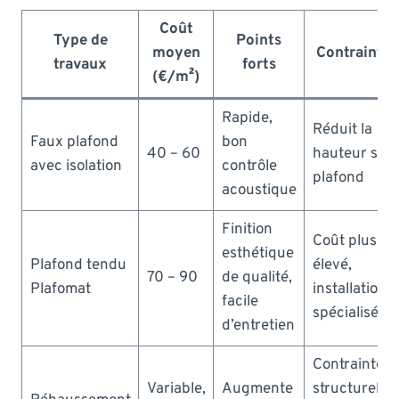
Coût
Type de
Points
moyen
Contraintes
travaux
forts
(€/m²)
Rapide,
Réduit la
Faux plafond
bon
40 – 60
hauteur sou
avec isolation
contrôle
plafond
acoustique
Finition
Coût plus
esthétique
Plafond tendu
élevé,
70 – 90
de qualité,
Plafomat
installation
facile
spécialisée
d’entretien
Contraintes
Variable,
Augmente
structurelles