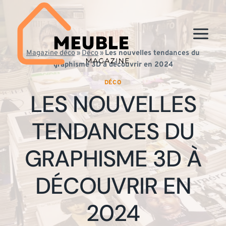
Aller
au
contenu
Magazine déco
»
Déco
»
Les nouvelles tendances du
graphisme 3D à découvrir en 2024
DÉCO
LES NOUVELLES
TENDANCES DU
GRAPHISME 3D À
DÉCOUVRIR EN
2024