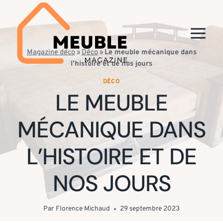
Aller
au
contenu
Magazine déco
»
Déco
»
Le meuble mécanique dans
l’histoire et de nos jours
DÉCO
LE MEUBLE
MÉCANIQUE DANS
L’HISTOIRE ET DE
NOS JOURS
Par
Florence Michaud
29 septembre 2023