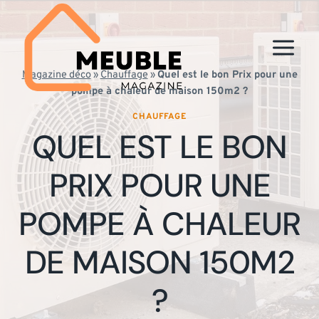
Aller
au
contenu
Magazine déco
»
Chauffage
»
Quel est le bon Prix pour une
pompe à chaleur de maison 150m2 ?
CHAUFFAGE
QUEL EST LE BON
PRIX POUR UNE
POMPE À CHALEUR
DE MAISON 150M2
?