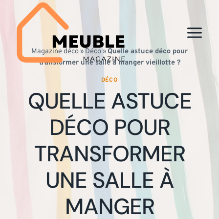
Aller
au
contenu
Magazine déco
»
Déco
»
Quelle astuce déco pour
transformer une salle à manger vieillotte ?
DÉCO
QUELLE ASTUCE
DÉCO POUR
TRANSFORMER
UNE SALLE À
MANGER