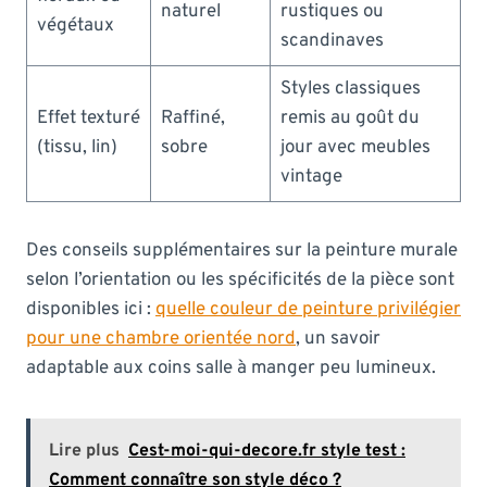
naturel
rustiques ou
végétaux
scandinaves
Styles classiques
Effet texturé
Raffiné,
remis au goût du
(tissu, lin)
sobre
jour avec meubles
vintage
Des conseils supplémentaires sur la peinture murale
selon l’orientation ou les spécificités de la pièce sont
disponibles ici :
quelle couleur de peinture privilégier
pour une chambre orientée nord
, un savoir
adaptable aux coins salle à manger peu lumineux.
Lire plus
Cest-moi-qui-decore.fr style test :
Comment connaître son style déco ?