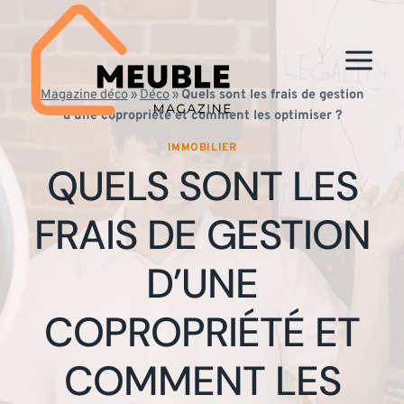
Aller
au
contenu
Magazine déco
»
Déco
»
Quels sont les frais de gestion
d’une copropriété et comment les optimiser ?
IMMOBILIER
QUELS SONT LES
FRAIS DE GESTION
D’UNE
COPROPRIÉTÉ ET
COMMENT LES