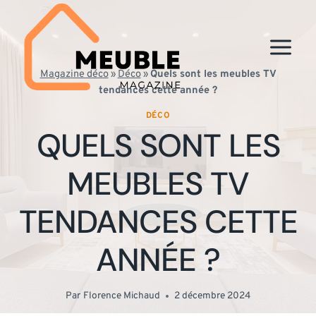
Aller
au
contenu
Magazine déco
»
Déco
»
Quels sont les meubles TV
tendances cette année ?
DÉCO
QUELS SONT LES
MEUBLES TV
TENDANCES CETTE
ANNÉE ?
Par
Florence Michaud
2 décembre 2024