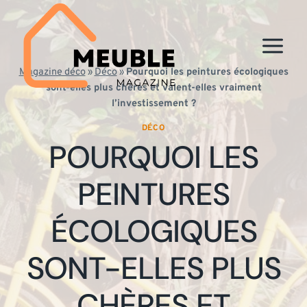
Aller
au
contenu
Magazine déco
»
Déco
»
Pourquoi les peintures écologiques
sont-elles plus chères et valent-elles vraiment
l’investissement ?
DÉCO
POURQUOI LES
PEINTURES
ÉCOLOGIQUES
SONT-ELLES PLUS
CHÈRES ET