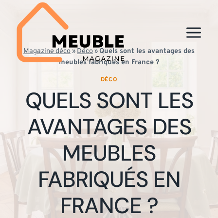
Aller
au
contenu
Magazine déco
»
Déco
»
Quels sont les avantages des
meubles fabriqués en France ?
DÉCO
QUELS SONT LES
AVANTAGES DES
MEUBLES
FABRIQUÉS EN
FRANCE ?