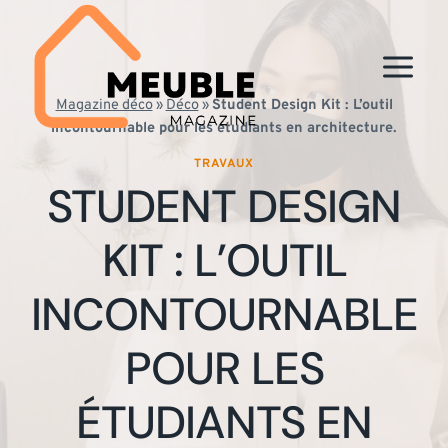
Aller
au
contenu
Magazine déco
»
Déco
»
Student Design Kit : L’outil
incontournable pour les étudiants en architecture.
TRAVAUX
STUDENT DESIGN
KIT : L’OUTIL
INCONTOURNABLE
POUR LES
ÉTUDIANTS EN