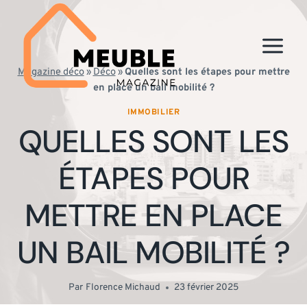
Aller
au
contenu
Magazine déco
»
Déco
»
Quelles sont les étapes pour mettre
en place un bail mobilité ?
IMMOBILIER
QUELLES SONT LES
ÉTAPES POUR
METTRE EN PLACE
UN BAIL MOBILITÉ ?
Par
Florence Michaud
23 février 2025