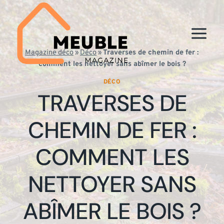
Aller
au
contenu
Magazine déco
»
Déco
»
Traverses de chemin de fer :
comment les nettoyer sans abîmer le bois ?
DÉCO
TRAVERSES DE
CHEMIN DE FER :
COMMENT LES
NETTOYER SANS
ABÎMER LE BOIS ?